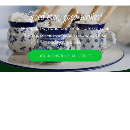
Goed eten, goed servies!
Wist u dat wij naast boerendelicatessen ook
Bunzlau servies verkopen? Zo wordt elke
maaltijd bijzonder!
BEKIJK ONS BUNZLAU SERVIES