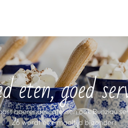
d eten, goed serv
naast boerendelicatessen ook Bunzlau s
Zo wordt elke maaltijd bijzonder!