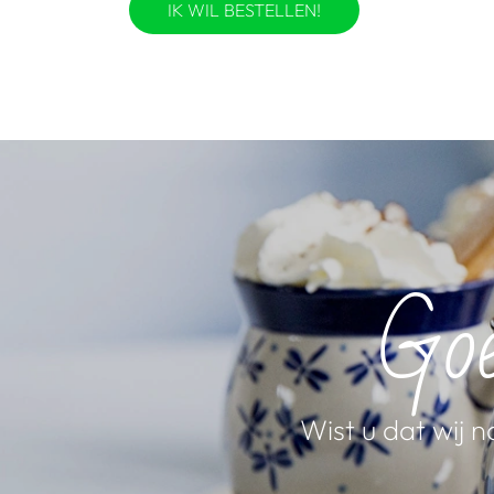
IK WIL BESTELLEN!
Goe
Wist u dat wij 