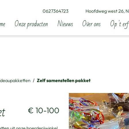
0627364723
Hoofdweg west 26, N
me
Onze producten
Nieuws
Over ons
Op 't erf
deaupakketten
Zelf samenstellen pakket
et
€ 10-100
etten uit onze boerderijwinkel.