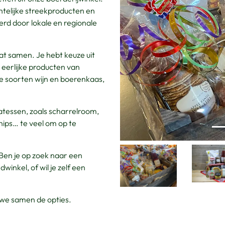
telijke streekproducten en
rd door lokale en regionale
Vorige
at samen. Je hebt keuze uit
 eerlijke producten van
e soorten wijn en boerenkaas,
catessen, zoals scharrelroom,
ips… te veel om op te
 Ben je op zoek naar een
inkel, of wil je zelf een
Vorige
 we samen de opties.