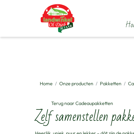
overslaan
Ho
Home
Onze producten
Pakketten
Ca
Terug naar Cadeaupakketten
Zelf samenstellen pakk
Heerlijk, uniek, puur en lekker – dát zijn de pakk