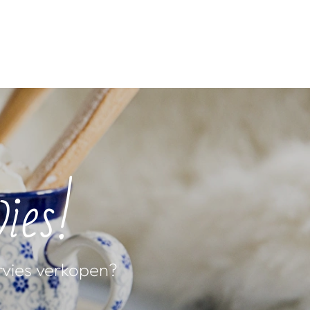
ies!
ervies verkopen?