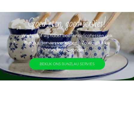
Goed eten, goed servies!
Wist u dat wij naast boerendelicatessen ook
Bunzlau servies verkopen? Zo wordt elke
maaltijd bijzonder!
BEKIJK ONS BUNZLAU SERVIES