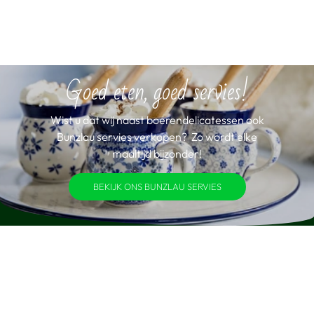
Goed eten, goed servies!
Wist u dat wij naast boerendelicatessen ook
Bunzlau servies verkopen? Zo wordt elke
maaltijd bijzonder!
BEKIJK ONS BUNZLAU SERVIES